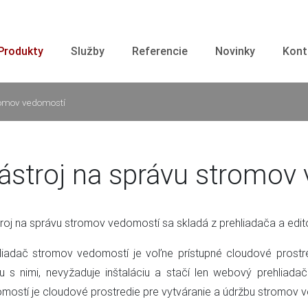
Produkty
Služby
Referencie
Novinky
Kont
romov vedomostí
ástroj na správu stromov
roj na správu stromov vedomostí sa skladá z prehliadača a edi
liadač stromov vedomostí je voľne prístupné cloudové prostr
u s nimi, nevyžaduje inštaláciu a stačí len webový prehliadač
mostí je cloudové prostredie pre vytváranie a údržbu stromov 