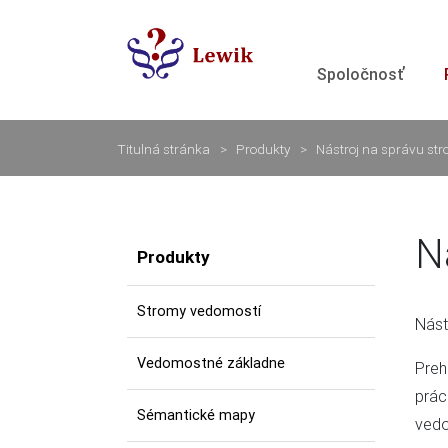
Spoločnosť
Titulná stránka
Produkty
Nástroj na správu st
N
Produkty
Stromy vedomostí
Nást
Vedomostné základne
Preh
prác
Sémantické mapy
vedo